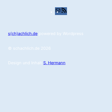
E-
RSS-
Mail
Feed
s(ch)achlich.de
powered by Wordpress
© schachlich.de 2026
Design und Inhalt
S. Hermann