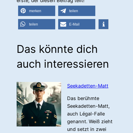
erste, der diesen Beitrag teilt!
merken
teilen
teilen
E-Mail
Das könnte dich
auch interessieren
Seekadetten-Matt
Das berühmte
Seekadetten-Matt,
auch Légal-Falle
genannt. Weiß zieht
und setzt in zwei