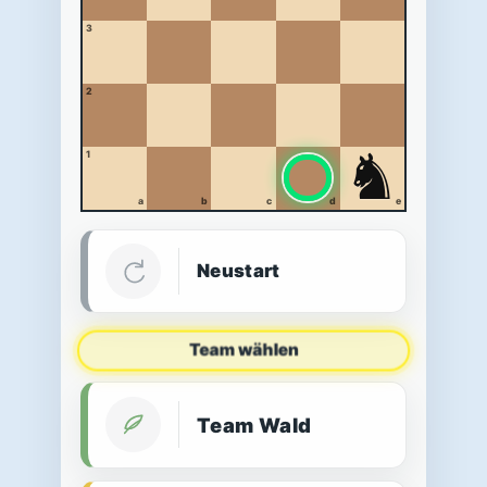
3
2
♞
1
a
b
c
d
e
Neustart
Team wählen
Team Wald