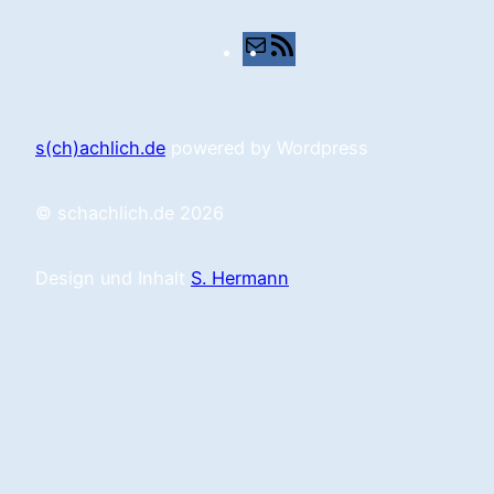
E-
RSS-
Mail
Feed
s(ch)achlich.de
powered by Wordpress
© schachlich.de 2026
Design und Inhalt
S. Hermann