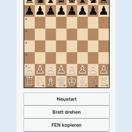
♟
♟
♟
♟
♟
♟
♟
♟
7
6
5
4
3
♙
♙
♙
♙
♙
♙
♙
♙
2
♖
♘
♗
♕
♔
♗
♘
♖
1
a
b
c
d
e
f
g
h
Neustart
Brett drehen
FEN kopieren