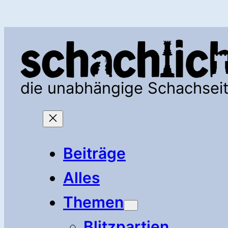
Zum
Inhalt
springen
die unabhängige Schachsei
Beiträge
Alles
Themen
Blitzpartien