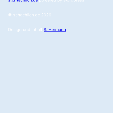
s(ch)achlich.de
powered by Wordpress
© schachlich.de 2026
Design und Inhalt
S. Hermann