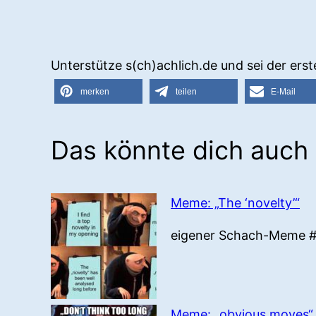
Unterstütze s(ch)achlich.de und sei der erste,
merken
teilen
E-Mail
Das könnte dich auch 
Meme: „The ‘novelty’“
eigener Schach-Meme #
Meme: „obvious moves“