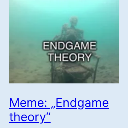
Meme: „Endgame
theory“