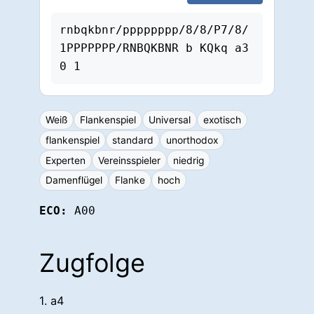
rnbqkbnr/pppppppp/8/8/P7/8/
1PPPPPPP/RNBQKBNR b KQkq a3 
0 1
Weiß
Flankenspiel
Universal
exotisch
flankenspiel
standard
unorthodox
Experten
Vereinsspieler
niedrig
Damenflügel
Flanke
hoch
ECO:
A00
Zugfolge
1. a4