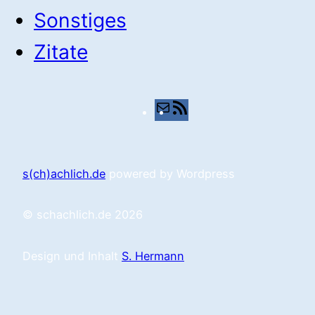
Sonstiges
Zitate
E-
RSS-
Mail
Feed
s(ch)achlich.de
powered by Wordpress
© schachlich.de 2026
Design und Inhalt
S. Hermann