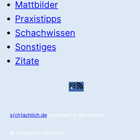
Mattbilder
Praxistipps
Schachwissen
Sonstiges
Zitate
E-
RSS-
Mail
Feed
s(ch)achlich.de
powered by Wordpress
© schachlich.de 2026