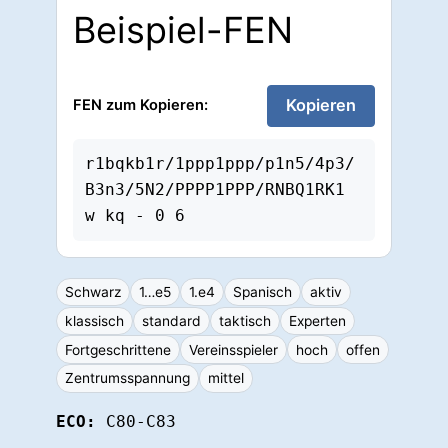
Beispiel-FEN
Kopieren
FEN zum Kopieren:
r1bqkb1r/1ppp1ppp/p1n5/4p3/
B3n3/5N2/PPPP1PPP/RNBQ1RK1 
w kq - 0 6
Schwarz
1…e5
1.e4
Spanisch
aktiv
klassisch
standard
taktisch
Experten
Fortgeschrittene
Vereinsspieler
hoch
offen
Zentrumsspannung
mittel
ECO:
C80-C83