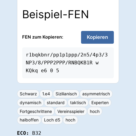
Beispiel-FEN
Kopieren
FEN zum Kopieren:
r1bqkbnr/pp1p1ppp/2n5/4p3/3
NP3/8/PPP2PPP/RNBQKB1R w 
KQkq e6 0 5
Schwarz
1.e4
Sizilianisch
asymmetrisch
dynamisch
standard
taktisch
Experten
Fortgeschrittene
Vereinsspieler
hoch
halboffen
Loch d5
hoch
ECO:
B32