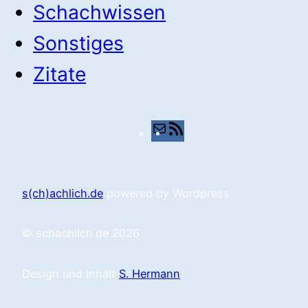
Schachwissen
Sonstiges
Zitate
E-
RSS-
Mail
Feed
s(ch)achlich.de
powered by Wordpress
© schachlich.de 2026
Design und Inhalt
S. Hermann