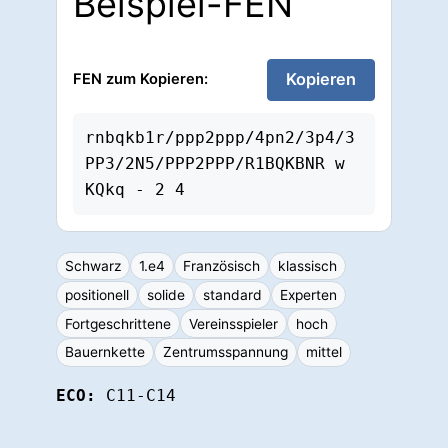
Beispiel-FEN
Kopieren
FEN zum Kopieren:
rnbqkb1r/ppp2ppp/4pn2/3p4/3
PP3/2N5/PPP2PPP/R1BQKBNR w 
KQkq - 2 4
Schwarz
1.e4
Französisch
klassisch
positionell
solide
standard
Experten
Fortgeschrittene
Vereinsspieler
hoch
Bauernkette
Zentrumsspannung
mittel
ECO:
C11-C14