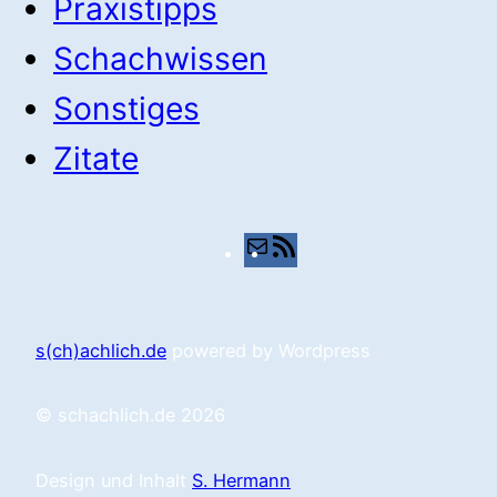
Praxistipps
Schachwissen
Sonstiges
Zitate
E-
RSS-
Mail
Feed
s(ch)achlich.de
powered by Wordpress
© schachlich.de 2026
Design und Inhalt
S. Hermann