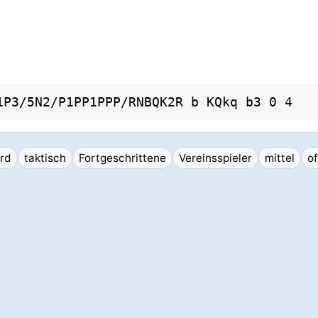
1P3/5N2/P1PP1PPP/RNBQK2R b KQkq b3 0 4
rd
taktisch
Fortgeschrittene
Vereinsspieler
mittel
o