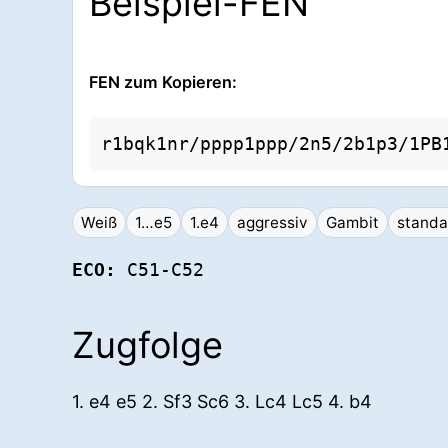
Beispiel-FEN
FEN zum Kopieren:
r1bqk1nr/pppp1ppp/2n5/2b1p3/1PB
Weiß
1…e5
1.e4
aggressiv
Gambit
standa
ECO:
C51-C52
Zugfolge
1. e4 e5 2. Sf3 Sc6 3. Lc4 Lc5 4. b4