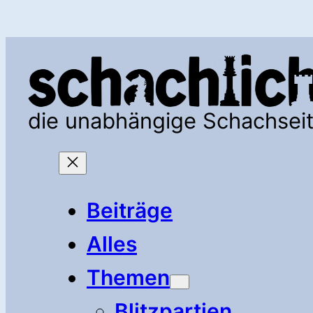
Zum
Inhalt
springen
die unabhängige Schachsei
Beiträge
Alles
Themen
Blitzpartien