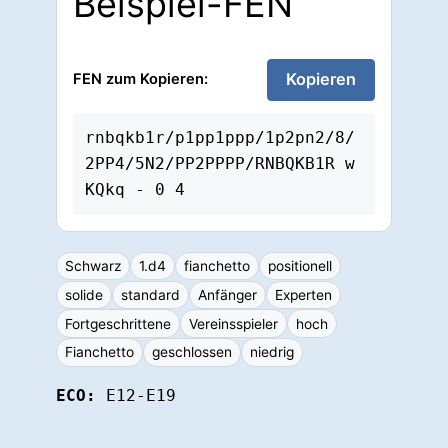
Beispiel-FEN
Kopieren
FEN zum Kopieren:
rnbqkb1r/p1pp1ppp/1p2pn2/8/
2PP4/5N2/PP2PPPP/RNBQKB1R w 
KQkq - 0 4
Schwarz
1.d4
fianchetto
positionell
solide
standard
Anfänger
Experten
Fortgeschrittene
Vereinsspieler
hoch
Fianchetto
geschlossen
niedrig
ECO:
E12-E19