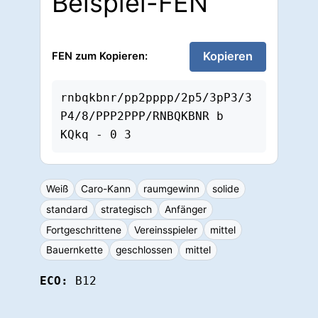
Beispiel-FEN
Kopieren
FEN zum Kopieren:
rnbqkbnr/pp2pppp/2p5/3pP3/3
P4/8/PPP2PPP/RNBQKBNR b 
KQkq - 0 3
Weiß
Caro-Kann
raumgewinn
solide
standard
strategisch
Anfänger
Fortgeschrittene
Vereinsspieler
mittel
Bauernkette
geschlossen
mittel
ECO:
B12