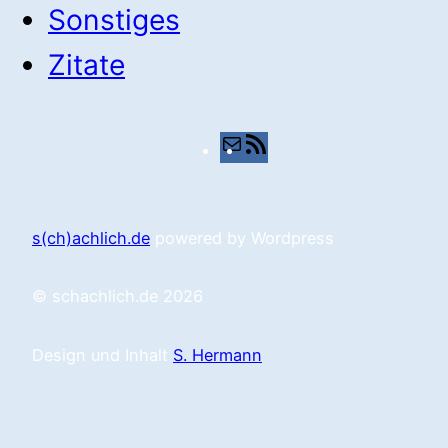
Sonstiges
Zitate
E-
RSS-
Mail
Feed
s(ch)achlich.de
powered by Wordpress
© schachlich.de 2026
Design und Inhalt
S. Hermann