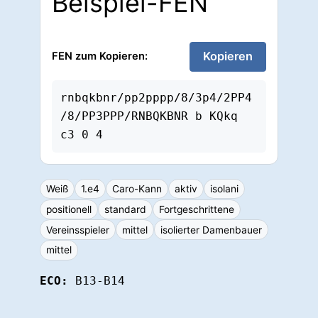
Beispiel-FEN
Kopieren
FEN zum Kopieren:
rnbqkbnr/pp2pppp/8/3p4/2PP4
/8/PP3PPP/RNBQKBNR b KQkq 
c3 0 4
Weiß
1.e4
Caro-Kann
aktiv
isolani
positionell
standard
Fortgeschrittene
Vereinsspieler
mittel
isolierter Damenbauer
mittel
ECO:
B13-B14