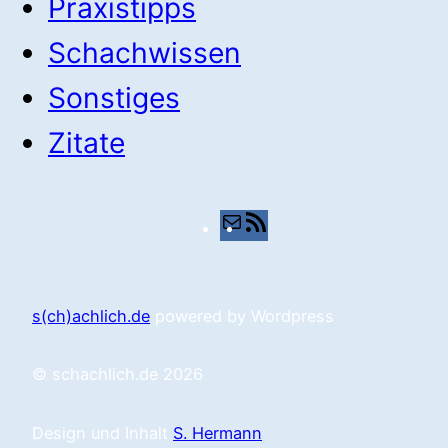
Praxistipps
Schachwissen
Sonstiges
Zitate
E-
RSS-
Mail
Feed
s(ch)achlich.de
powered by Wordpress
© schachlich.de 2026
Design und Inhalt
S. Hermann