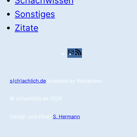
Schachwissen
Sonstiges
Zitate
E-
RSS-
Mail
Feed
s(ch)achlich.de
powered by Wordpress
© schachlich.de 2026
Design und Inhalt
S. Hermann