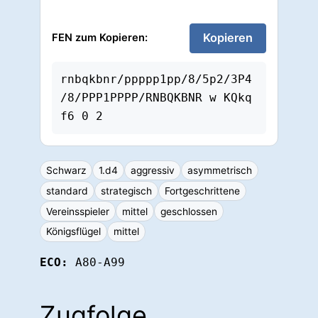
Kopieren
FEN zum Kopieren:
rnbqkbnr/ppppp1pp/8/5p2/3P4
/8/PPP1PPPP/RNBQKBNR w KQkq 
f6 0 2
Schwarz
1.d4
aggressiv
asymmetrisch
standard
strategisch
Fortgeschrittene
Vereinsspieler
mittel
geschlossen
Königsflügel
mittel
ECO:
A80-A99
Zugfolge